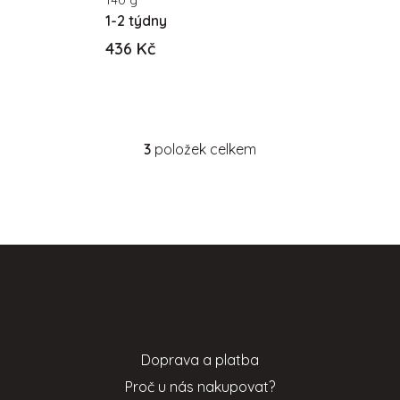
140 g
1-2 týdny
436 Kč
3
položek celkem
O
v
l
á
d
Z
a
c
á
í
p
p
Informace pro vás
a
r
t
v
Doprava a platba
í
k
Proč u nás nakupovat?
y