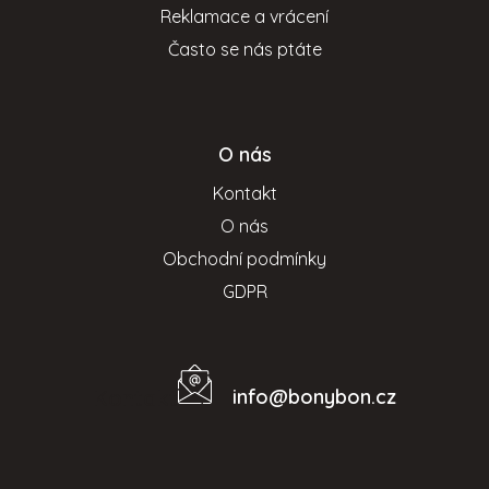
v
Reklamace a vrácení
ý
Často se nás ptáte
p
i
s
u
O nás
Kontakt
O nás
Obchodní podmínky
GDPR
info
@
bonybon.cz
Kontakt