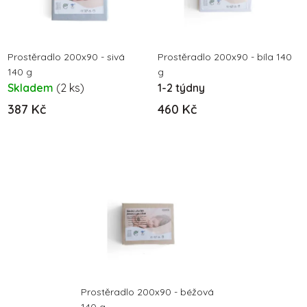
s
r
p
o
r
d
o
Prostěradlo 200x90 - sivá
Prostěradlo 200x90 - bíla 140
u
140 g
g
d
k
Skladem
(2 ks)
1-2 týdny
u
t
387 Kč
460 Kč
k
ů
t
ů
Prostěradlo 200x90 - béžová