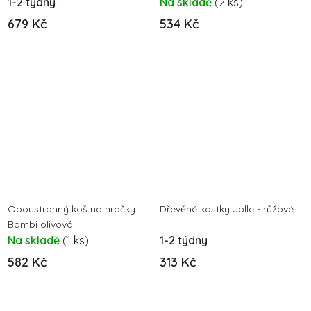
1-2 týdny
Na skladě
(2 ks)
679 Kč
534 Kč
Oboustranný koš na hračky
Dřevěné kostky Jolle - růžové
Bambi olivová
Na skladě
(1 ks)
1-2 týdny
582 Kč
313 Kč