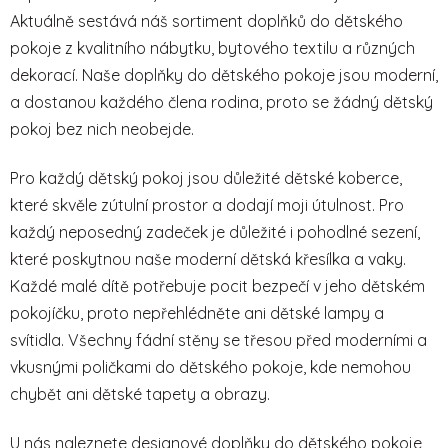
r
Aktuálně sestává náš sortiment doplňků do dětského
v
pokoje z kvalitního nábytku, bytového textilu a různých
k
dekorací. Naše doplňky do dětského pokoje jsou moderní,
y
v
a dostanou každého člena rodina, proto se žádný dětský
ý
pokoj bez nich neobejde.
p
i
Pro každý dětský pokoj jsou důležité dětské koberce,
s
které skvěle zútulní prostor a dodají moji útulnost. Pro
u
každý neposedný zadeček je důležité i pohodlné sezení,
které poskytnou naše moderní dětská křesílka a vaky.
Každé malé dítě potřebuje pocit bezpečí v jeho dětském
pokojíčku, proto nepřehlédněte ani dětské lampy a
svítidla. Všechny fádní stěny se třesou před moderními a
vkusnými poličkami do dětského pokoje, kde nemohou
chybět ani dětské tapety a obrazy.
U nás naleznete designové doplňky do dětského pokoje