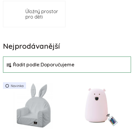
Úložný prostor
pro děti
Nejprodávanější
Ř
Řadit podle:
Doporučujeme
a
z
V
e
Novinka
ý
n
p
í
i
p
s
r
p
o
r
d