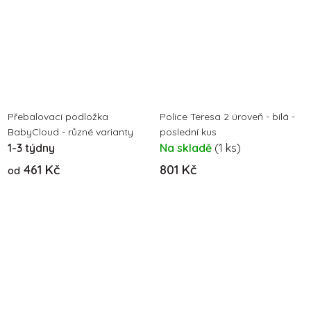
Přebalovací podložka
Police Teresa 2 úroveň - bílá -
BabyCloud - různé varianty
poslední kus
1-3 týdny
Na skladě
(1 ks)
461 Kč
801 Kč
od