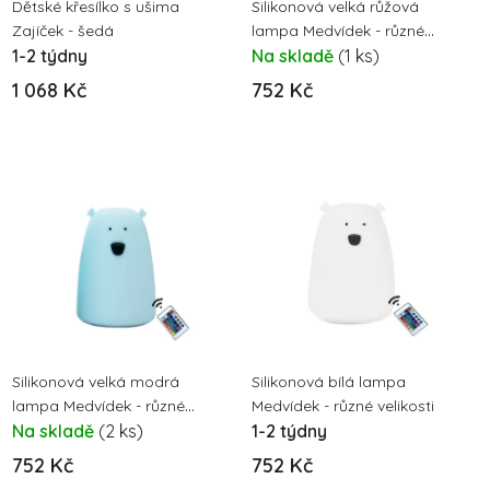
o
Dětské křesílko s ušima
Silikonová velká růžová
u
Zajíček - šedá
lampa Medvídek - různé
d
k
1-2 týdny
velikosti
Na skladě
(1 ks)
u
t
1 068 Kč
752 Kč
k
ů
t
ů
Silikonová velká modrá
Silikonová bílá lampa
lampa Medvídek - různé
Medvídek - různé velikosti
velikosti
Na skladě
(2 ks)
1-2 týdny
752 Kč
752 Kč