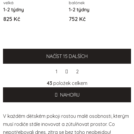
velká
balónek
1-2 týdny
1-2 týdny
825 Kč
752 Kč
NAČÍST 15 DALŠÍCH
S
1
t
2
r
O
á
43
položek celkem
v
n
l
k
NAHORU
á
o
d
v
a
á
V každém dětském pokoji rostou malé osobnosti, kterým
c
n
í
í
musí rodiče stále inovovat a zútulňovat prostor. Co
p
nepotřebovali dnes, zítra se bez toho neobejdou!