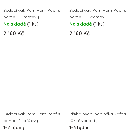
Sedací vak Pom Pom Poof s
Sedací vak Pom Pom Poof s
bambulí - mátový
bambulí - krémový
Na skladě
(1 ks)
Na skladě
(1 ks)
2 160 Kč
2 160 Kč
Sedací vak Pom Pom Poof s
Přebalovací podložka Safari -
bambulí - béžový
různé varianty
1-2 týdny
1-3 týdny