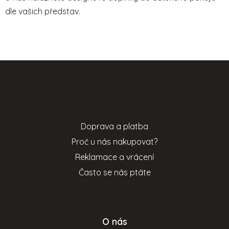
dle vašich představ.
Z
á
p
Informace pro vás
a
t
Doprava a platba
í
Proč u nás nakupovat?
Reklamace a vrácení
Často se nás ptáte
O nás