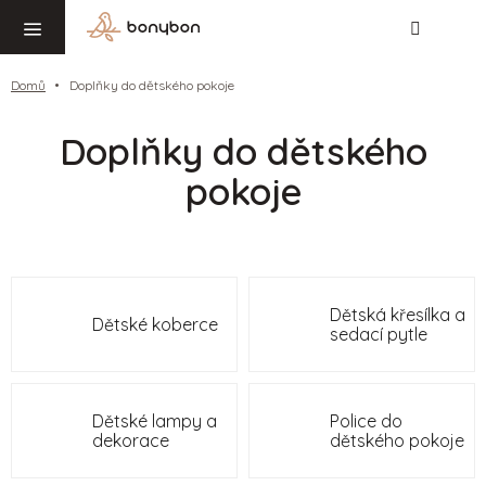
Hledat
NÁ
Přejít
KO
na
obsah
Domů
Doplňky do dětského pokoje
Doplňky do dětského
pokoje
Dětská křesílka a
Dětské koberce
sedací pytle
Dětské lampy a
Police do
dekorace
dětského pokoje