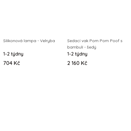
Silikonová lampa - Velryba
Sedací vak Pom Pom Poof s
bambulí - šedý
1-2 týdny
1-2 týdny
704 Kč
2 160 Kč