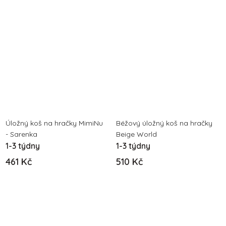
Úložný koš na hračky MimiNu
Béžový úložný koš na hračky
- Sarenka
Beige World
1-3 týdny
1-3 týdny
461 Kč
510 Kč