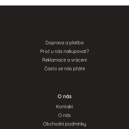
Z
á
p
Informace pro vás
a
t
Doprava a platba
í
Proč u nás nakupovat?
Reklamace a vrácení
Často se nás ptáte
O nás
Kontakt
O nás
Obchodní podmínky