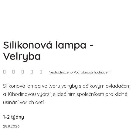
Silikonová lampa -
Velryba
Průměrné
Neohodnoceno
Podrobnosti hodnocení
hodnocení
produktu
je
Silikonová lampa ve tvaru velryby s dálkovým ovladačem
0,0
a 10hodinovou výdrží je ideálním společníkem pro klidné
z
5
usínání vašich dětí.
hvězdiček.
1-2 týdny
28.8.2026