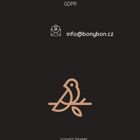
GDPR
info
@
bonybon.cz
Kontakt
Vytvořil Shoptet