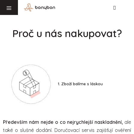
Hledat
NÁ
Přejít
KO
na
obsah
Proč u nás nakupovat?
1. Zboží balíme s láskou
Především nám nejde o co nejrychlejší naskladnění,
ale
také o slušné dodání. Doručovací servis zajišťují ověření