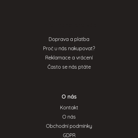
Z
á
p
Informace pro vás
a
t
Doprava a platba
í
Proč u nás nakupovat?
Reklamace a vrácení
Často se nás ptáte
O nás
Kontakt
O nás
Obchodní podmínky
GDPR