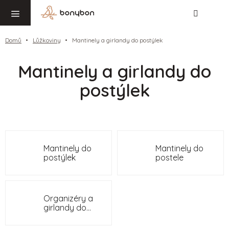
Hledat
NÁ
Přejít
KO
na
obsah
Domů
Lůžkoviny
Mantinely a girlandy do postýlek
Mantinely a girlandy do
postýlek
Mantinely do
Mantinely do
postýlek
postele
Organizéry a
girlandy do
postieľky