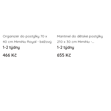
Organizér do postýlky 70 x
Mantinel do dětské postýlky
40 cm MimiNu Royal - béžový
210 x 30 cm MimiNu -
1-2 týdny
Medvídek Lulu
1-2 týdny
466 Kč
655 Kč