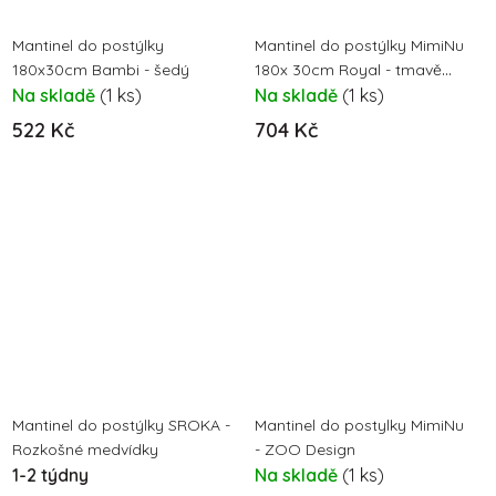
Mantinel do postýlky
Mantinel do postýlky MimiNu
180x30cm Bambi - šedý
180x 30cm Royal - tmavě
Na skladě
(1 ks)
mátová
Na skladě
(1 ks)
522 Kč
704 Kč
Mantinel do postýlky SROKA -
Mantinel do postylky MimiNu
Rozkošné medvídky
- ZOO Design
1-2 týdny
Na skladě
(1 ks)