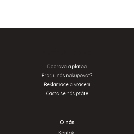
Z
á
p
Informace pro vás
a
t
Doprava a platba
í
Proč u nás nakupovat?
Reklamace a vrácení
Často se nás ptáte
O nás
Kontakt