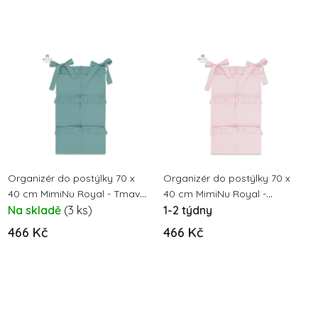
t
ů
Organizér do postýlky 70 x
Organizér do postýlky 70 x
40 cm MimiNu Royal - Tmavě
40 cm MimiNu Royal -
mátová
Na skladě
(3 ks)
Pudrově růžová
1-2 týdny
466 Kč
466 Kč