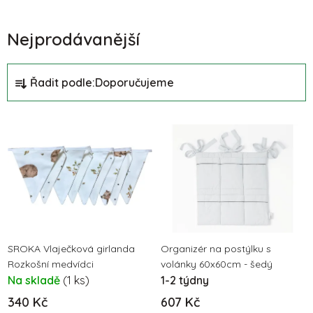
Nejprodávanější
Ř
Řadit podle:
Doporučujeme
a
z
V
e
ý
n
p
í
i
p
s
r
p
o
r
d
o
SROKA Vlaječková girlanda
Organizér na postýlku s
u
Rozkošní medvídci
volánky 60x60cm - šedý
d
k
Na skladě
(1 ks)
1-2 týdny
u
t
340 Kč
607 Kč
k
ů