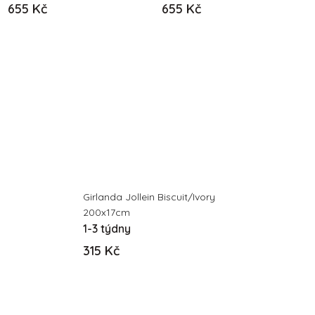
655 Kč
655 Kč
Girlanda Jollein Biscuit/Ivory
200x17cm
1-3 týdny
315 Kč