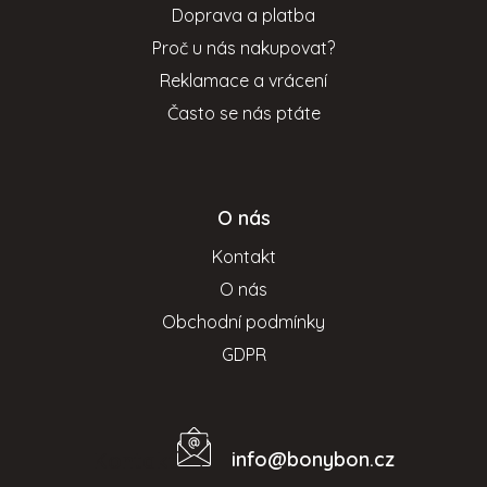
t
Doprava a platba
í
Proč u nás nakupovat?
Reklamace a vrácení
Často se nás ptáte
O nás
Kontakt
O nás
Obchodní podmínky
GDPR
info
@
bonybon.cz
Kontakt