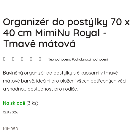
Organizér do postýlky 70 x
40 cm MimiNu Royal -
Tmavě mátová
Průměrné
Neohodnoceno
Podrobnosti hodnocení
hodnocení
produktu
je
Bavlněný organizér do postýlky s 6 kapsami v tmavě
0,0
mátové barvě, ideální pro uložení všech potřebných věcí
z
5
a snadnou dostupnost pro rodiče.
hvězdiček.
Na skladě
(3 ks)
12.8.2026
MIM050