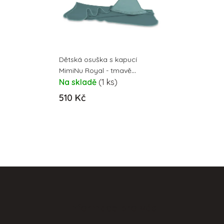
Dětská osuška s kapucí
MimiNu Royal - tmavě
mátová
Na skladě
(1 ks)
510 Kč
Z
á
p
Informace pro vás
a