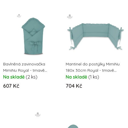
Bavlněná zavinovačka
Mantinel do postýlky MimiNu
MimiNu Royal - tmavě
180x 30cm Royal - tmavě
mátová
Na skladě
(2 ks)
mátová
Na skladě
(1 ks)
607 Kč
704 Kč