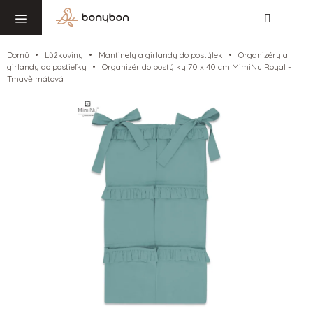
Hledat
NÁ
Přejít
KO
na
obsah
Domů
Lůžkoviny
Mantinely a girlandy do postýlek
Organizéry a
girlandy do postieľky
Organizér do postýlky 70 x 40 cm MimiNu Royal -
Tmavě mátová