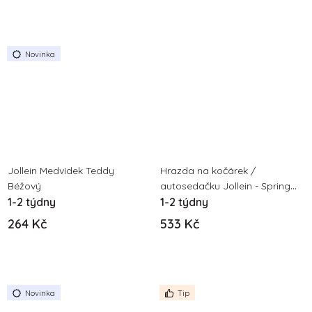
Novinka
Jollein Medvídek Teddy
Hrazda na kočárek /
Béžový
autosedačku Jollein - Spring
1-2 týdny
Garden
1-2 týdny
264 Kč
533 Kč
Novinka
Tip