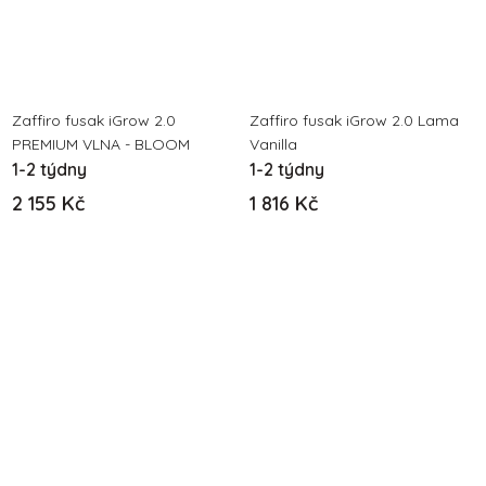
Zaffiro fusak iGrow 2.0
Zaffiro fusak iGrow 2.0 Lama
PREMIUM VLNA - BLOOM
Vanilla
1-2 týdny
1-2 týdny
2 155 Kč
1 816 Kč