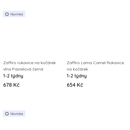
Novinka
Zaffiro rukavice na kočárek
Zaffiro Lama Camel Rukavice
vlna Pastelová černá
na kočárek
1-2 týdny
1-2 týdny
678 Kč
654 Kč
Novinka