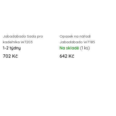
Jabadabado Sada pro
Opasek na nářadí
kadeřníka W7203
Jabadabado W7185
1-2 týdny
Na skladě
(1 ks)
702 Kč
642 Kč