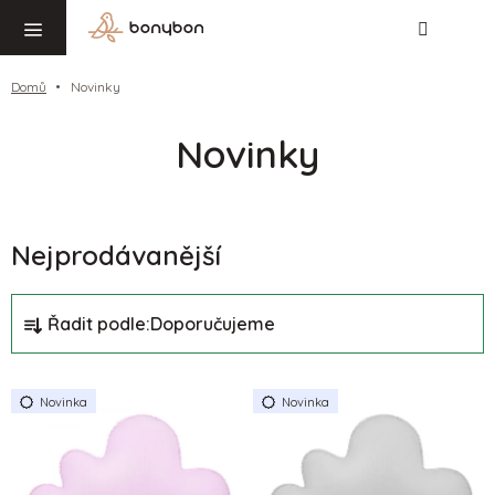
Hledat
NÁ
Přejít
KO
na
obsah
Domů
Novinky
Novinky
Nejprodávanější
Ř
Řadit podle:
Doporučujeme
a
z
V
e
Novinka
Novinka
ý
n
p
í
i
p