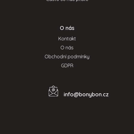
p
i
s
u
O nás
Kontakt
O nás
Obchodní podmínky
GDPR
info
@
bonybon.cz
Kontakt