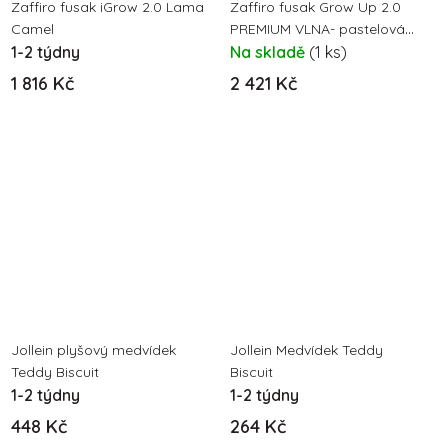
Zaffiro fusak iGrow 2.0 Lama
Zaffiro fusak Grow Up 2.0
Camel
PREMIUM VLNA- pastelová
1-2 týdny
černá
Na skladě
(1 ks)
1 816 Kč
2 421 Kč
Jollein plyšový medvídek
Jollein Medvídek Teddy
Teddy Biscuit
Biscuit
1-2 týdny
1-2 týdny
448 Kč
264 Kč