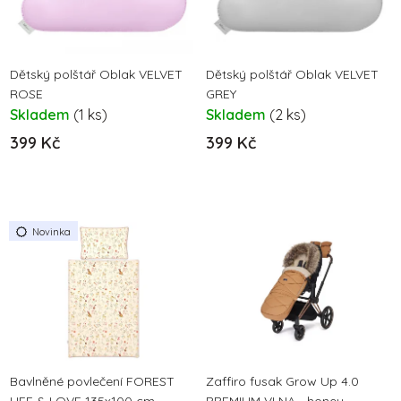
s
r
p
o
r
d
o
Dětský polštář Oblak VELVET
Dětský polštář Oblak VELVET
u
ROSE
GREY
d
k
Skladem
(1 ks)
Skladem
(2 ks)
u
t
399 Kč
399 Kč
k
ů
t
ů
Novinka
Bavlněné povlečení FOREST
Zaffiro fusak Grow Up 4.0