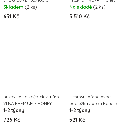
LIFE & LOVE 135x100 cm
PREMIUM VLNA - honey
Skladem
(2 ks)
Na skladě
(2 ks)
651 Kč
3 510 Kč
Rukavice na kočárek Zaffiro
Cestovní přebalovací
VLNA PREMIUM - HONEY
podložka Jollein Boucle
1-2 týdny
Biscuit
1-2 týdny
726 Kč
521 Kč