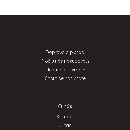
Z
á
p
Informace pro vás
a
t
Doprava a platba
í
Proč u nás nakupovat?
Reklamace a vrácení
Často se nás ptáte
O nás
Kontakt
O nás