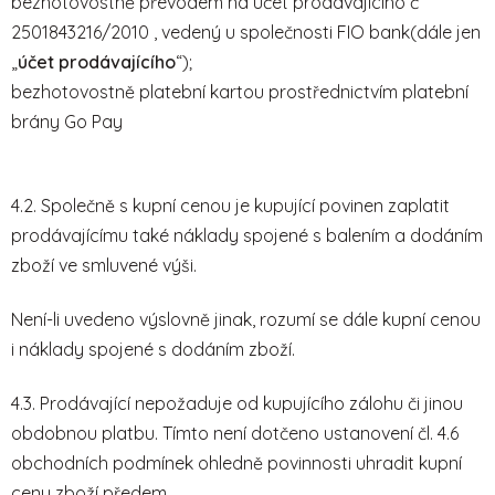
bezhotovostně převodem na účet prodávajícího č
2501843216/2010 , vedený u společnosti FIO bank(dále jen
„
účet prodávajícího
“);
bezhotovostně platební kartou prostřednictvím platební
brány Go Pay
4.2. Společně s kupní cenou je kupující povinen zaplatit
prodávajícímu také náklady spojené s balením a dodáním
zboží ve smluvené výši.
Není-li uvedeno výslovně jinak, rozumí se dále kupní cenou
i náklady spojené s dodáním zboží.
4.3. Prodávající nepožaduje od kupujícího zálohu či jinou
obdobnou platbu. Tímto není dotčeno ustanovení čl. 4.6
obchodních podmínek ohledně povinnosti uhradit kupní
cenu zboží předem.