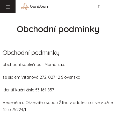
Hledat
NÁ
Přejít
KO
na
obsah
Obchodní podmínky
Obchodní podmínky
obchodní společnosti Mombi s.r.o.
se sídlem Vitanová 272, 027 12 Slovensko
identifikační číslo:53 164 857
Vedeném u Okresního soudu Žilina v oddíle s.r.o., ve vložce
číslo 75224/L