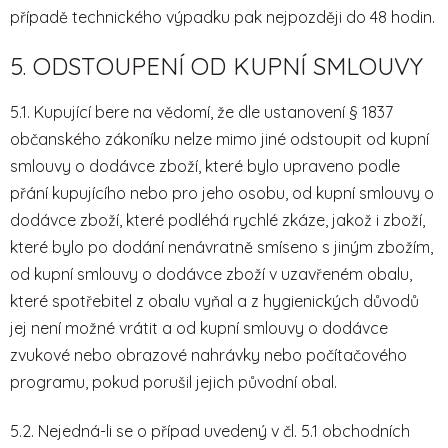
případě technického výpadku pak nejpozději do 48 hodin.
5. ODSTOUPENÍ OD KUPNÍ SMLOUVY
5.1. Kupující bere na vědomí, že dle ustanovení § 1837
občanského zákoníku nelze mimo jiné odstoupit od kupní
smlouvy o dodávce zboží, které bylo upraveno podle
přání kupujícího nebo pro jeho osobu, od kupní smlouvy o
dodávce zboží, které podléhá rychlé zkáze, jakož i zboží,
které bylo po dodání nenávratně smíseno s jiným zbožím,
od kupní smlouvy o dodávce zboží v uzavřeném obalu,
které spotřebitel z obalu vyňal a z hygienických důvodů
jej není možné vrátit a od kupní smlouvy o dodávce
zvukové nebo obrazové nahrávky nebo počítačového
programu, pokud porušil jejich původní obal.
5.2. Nejedná-li se o případ uvedený v čl. 5.1 obchodních