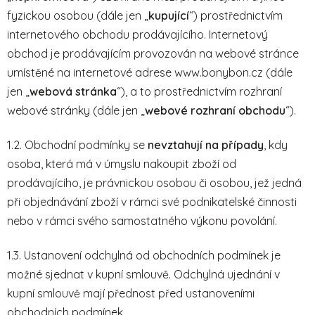
fyzickou osobou (dále jen „
kupující
“) prostřednictvím
internetového obchodu prodávajícího. Internetový
obchod je prodávajícím provozován na webové stránce
umístěné na internetové adrese
www.bonybon.cz
(dále
jen „
webová stránka
“), a to prostřednictvím rozhraní
webové stránky (dále jen „
webové rozhraní obchodu
“).
1.2. Obchodní podmínky se
nevztahují na případy
, kdy
osoba, která má v úmyslu nakoupit zboží od
prodávajícího, je právnickou osobou či osobou, jež jedná
při objednávání zboží v rámci své podnikatelské činnosti
nebo v rámci svého samostatného výkonu povolání.
1.3. Ustanovení odchylná od obchodních podmínek je
možné sjednat v kupní smlouvě. Odchylná ujednání v
kupní smlouvě mají přednost před ustanoveními
obchodních podmínek.