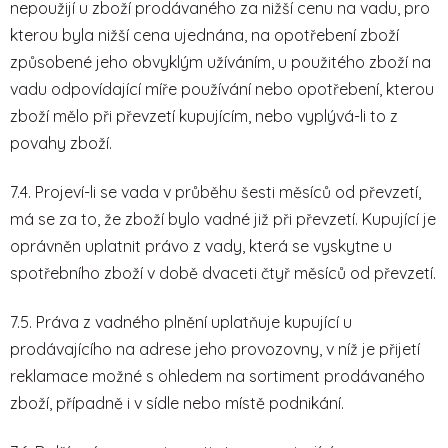
nepoužijí u zboží prodávaného za nižší cenu na vadu, pro
kterou byla nižší cena ujednána, na opotřebení zboží
způsobené jeho obvyklým užíváním, u použitého zboží na
vadu odpovídající míře používání nebo opotřebení, kterou
zboží mělo při převzetí kupujícím, nebo vyplývá-li to z
povahy zboží.
7.4. Projeví-li se vada v průběhu šesti měsíců od převzetí,
má se za to, že zboží bylo vadné již při převzetí. Kupující je
oprávněn uplatnit právo z vady, která se vyskytne u
spotřebního zboží v době dvaceti čtyř měsíců od převzetí.
7.5. Práva z vadného plnění uplatňuje kupující u
prodávajícího na adrese jeho provozovny, v níž je přijetí
reklamace možné s ohledem na sortiment prodávaného
zboží, případně i v sídle nebo místě podnikání.