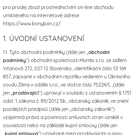
pro prodej zboží prostřednictvím on-line obchodu
umístěného na internetové adrese
https://www.bonybon.cz/
1. ÚVODNÍ USTANOVENÍ
1.1. Tyto obchodní podmínky (dále jen „
obchodní
podmínky
“) obchodní společnosti Mombi s.r.o. se sídlem
Vitanová 272, 027 12 Slovensko., identifikační číslo 53 164
857, zapsané v obchodním rejstříku vedeném u Okresního
soudu Žilina v oddíle s.r.o., ve vložce číslo 75224/L ,(dále
jen „
prodávající
“) upravují v souladu s ustanovením § 1751
odst. 1 zákona č. 89/2012 Sb., občanský zákoník, ve znění
pozdějších předpisů (dále jen „občanský zákoník“)
vzájemná práva a povinnosti smluvních stran vzniklé v
souvislosti nebo na základě kupní smlouvy (dále jen
„
kupní smlouva
“) uzavírané mezi prodávajícím a jinou