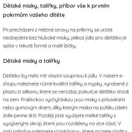
l
Dětské misky, talířky, příbor vše k prvním
á
pokrmům vašeho dítěte
d
a
c
Při přecházení z mléčné stravy na příkrmy se určitě
í
neobejdete bez hluboké misky, jelikož jídlo pro děťátko je
p
spíše v tekuté formě a malé lžičky.
r
v
Dětské misky a talířky
k
y
v
Děťátko by mělo mít vlastní soupravu k jídlu. V našem e-
ý
shopu naleznete různé kvalitní talířky a mysky, vyrobené z
p
plastu či silikonu, které se nerozbijí, pokud je děťátko shodí
i
na zem. Praktickou vychytávkou jsou misky s přísavkami
s
u
nebo gumovým dnem, díky kterým miska na pultíku jídelní
židle pevně drží. Později jistě využijete mělké talířky s
vyvýšenými okraji, které jsou rozděleny na více částí. V
naší nabídce naleznete různé barvy, které můžete sladit s