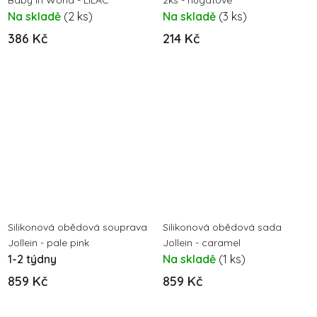
Baby in World - LILAC
2ks - nugátové
Na skladě
(2 ks)
Na skladě
(3 ks)
386 Kč
214 Kč
Silikonová obědová souprava
Silikonová obědová sada
Jollein - pale pink
Jollein - caramel
1-2 týdny
Na skladě
(1 ks)
859 Kč
859 Kč