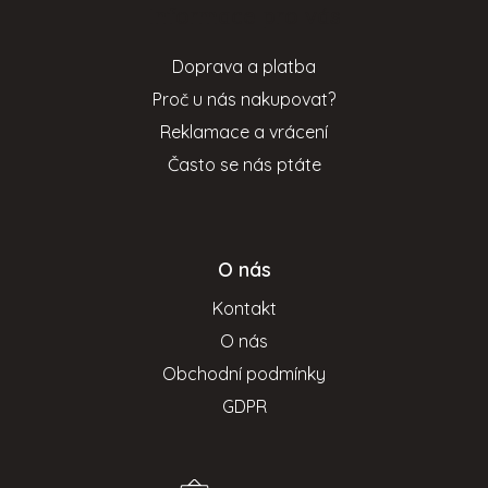
Informace pro vás
a
t
Doprava a platba
í
Proč u nás nakupovat?
Reklamace a vrácení
Často se nás ptáte
O nás
Kontakt
O nás
Obchodní podmínky
GDPR