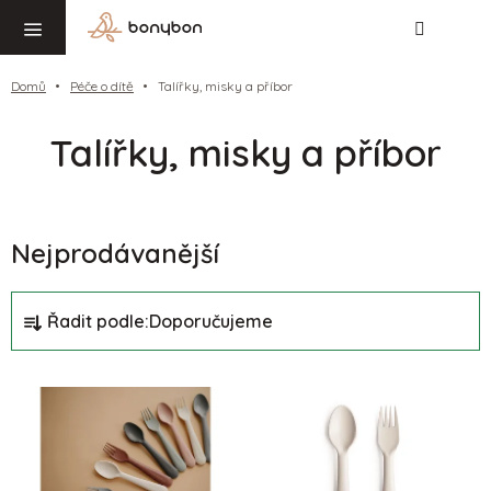
Hledat
NÁ
Přejít
KO
na
obsah
Domů
Péče o dítě
Talířky, misky a příbor
Talířky, misky a příbor
Nejprodávanější
Ř
Řadit podle:
Doporučujeme
a
z
V
e
ý
n
p
í
i
p