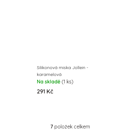
Silikonová miska Jollein -
karamelová
Na skladě
(1 ks)
291 Kč
7
položek celkem
O
v