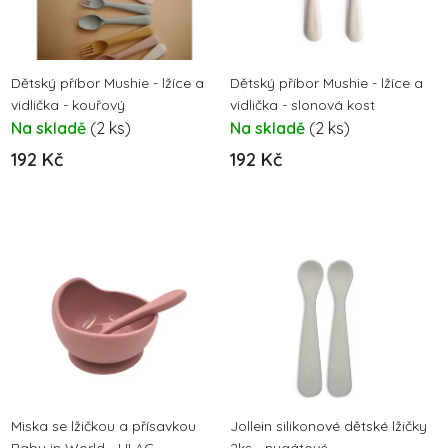
s
r
p
o
r
d
o
Dětský příbor Mushie - lžíce a
Dětský příbor Mushie - lžíce a
u
vidlička - kouřový
vidlička - slonová kost
d
k
Na skladě
(2 ks)
Na skladě
(2 ks)
u
t
192 Kč
192 Kč
k
ů
t
ů
Miska se lžičkou a přísavkou
Jollein silikonové dětské lžičky