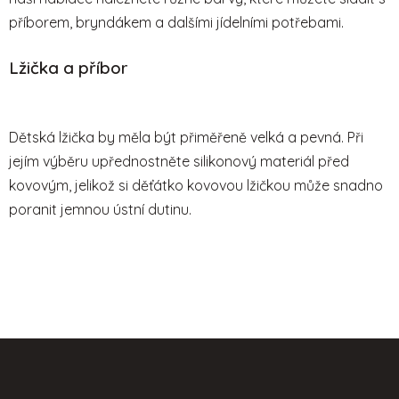
příborem, bryndákem a dalšími jídelními potřebami.
Lžička a příbor
Dětská lžička by měla být přiměřeně velká a pevná. Při
jejím výběru upřednostněte silikonový materiál před
kovovým, jelikož si děťátko kovovou lžičkou může snadno
poranit jemnou ústní dutinu.
Z
á
p