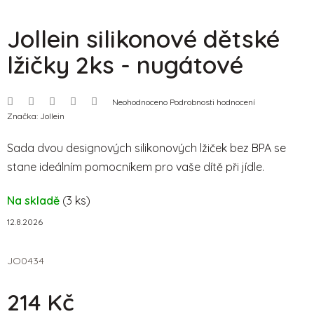
Jollein silikonové dětské
lžičky 2ks - nugátové
Průměrné
Neohodnoceno
Podrobnosti hodnocení
hodnocení
Značka:
Jollein
produktu
je
0,0
Sada dvou designových silikonových lžiček bez BPA se
z
5
stane ideálním pomocníkem pro vaše dítě při jídle.
hvězdiček.
Na skladě
(3 ks)
12.8.2026
JO0434
214 Kč