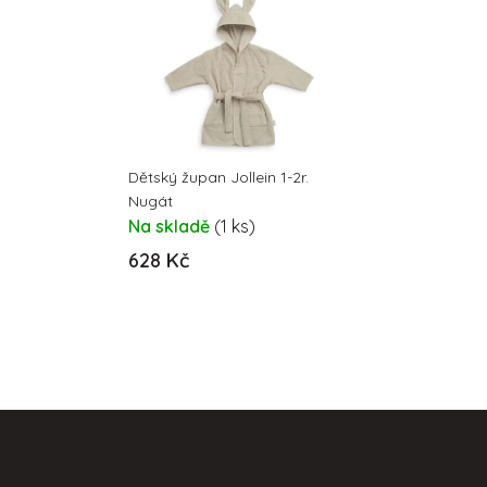
Dětský župan Jollein 1-2r.
Nugát
Na skladě
(1 ks)
628 Kč
Z
á
p