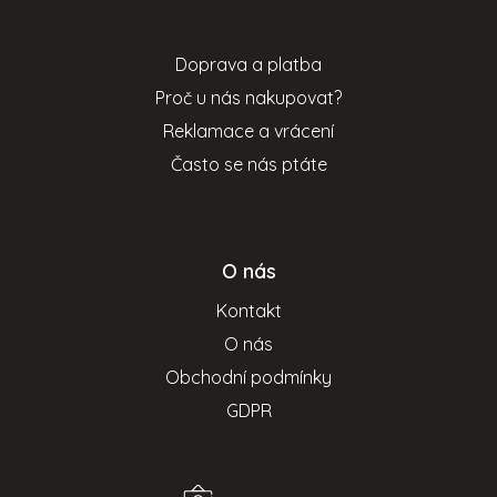
Informace pro vás
a
t
Doprava a platba
í
Proč u nás nakupovat?
Reklamace a vrácení
Často se nás ptáte
O nás
Kontakt
O nás
Obchodní podmínky
GDPR