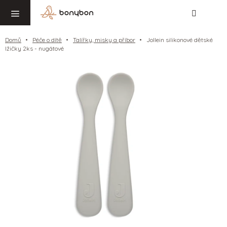
Hledat
NÁ
Přejít
KO
na
obsah
Domů
Péče o dítě
Talířky, misky a příbor
Jollein silikonové dětské
lžičky 2ks - nugátové