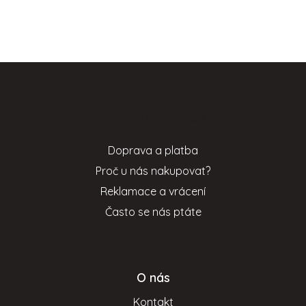
Z
á
p
Informace pro vás
a
t
Doprava a platba
í
Proč u nás nakupovat?
Reklamace a vrácení
Často se nás ptáte
O nás
Kontakt