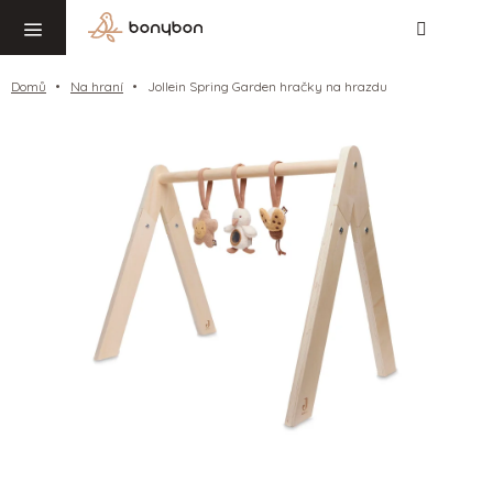
Hledat
NÁ
Přejít
KO
na
obsah
Domů
Na hraní
Jollein Spring Garden hračky na hrazdu