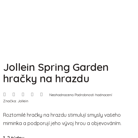
Jollein Spring Garden
hračky na hrazdu
Průměrné
Neohodnoceno
Podrobnosti hodnocení
hodnocení
Značka:
Jollein
produktu
je
0,0
Roztomilé hračky na hrazdu stimulují smysly vašeho
z
5
miminka a podporují jeho vývoj hrou a objevováním.
hvězdiček.
1-2 týdny