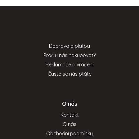
Z
á
p
Informace pro vás
a
t
Doprava a platba
í
Proč u nás nakupovat?
Reklamace a vrácení
Často se nás ptáte
O nás
Kontakt
O nás
Obchodní podmínky