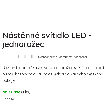
Nástěnné svítidlo LED -
jednorožec
Průměrné
Neohodnoceno
Podrobnosti hodnocení
hodnocení
produktu
je
Roztomilá lampička ve tvaru jednorožce s LED technologií
0,0
přináší bezpečné a útulné osvětlení do každého dětského
z
5
pokoje.
hvězdiček.
Na skladě
(1 ks)
11.8.2026