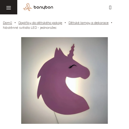
Hledat
NÁ
Přejít
KO
na
obsah
Domů
Doplňky do dětského pokoje
Dětské lampy a dekorace
Nástěnné svítidlo LED - jednorožec