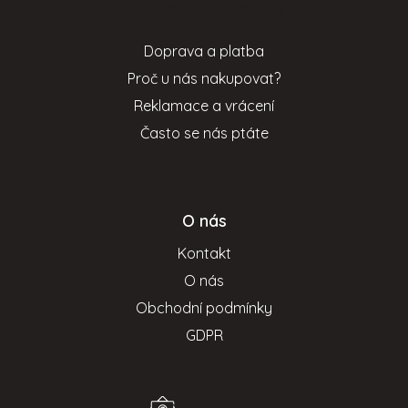
Informace pro vás
a
t
Doprava a platba
í
Proč u nás nakupovat?
Reklamace a vrácení
Často se nás ptáte
O nás
Kontakt
O nás
Obchodní podmínky
GDPR