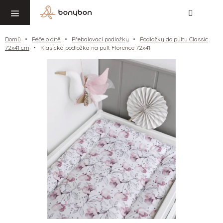
Hledat
NÁ
Přejít
KO
na
obsah
Domů
Péče o dítě
Přebalovací podložky
Podložky do pultu Classic
72x41 cm
Klasická podložka na pult Florence 72x41