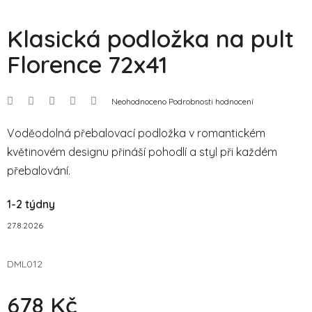
Klasická podložka na pult
Florence 72x41
Průměrné
Neohodnoceno
Podrobnosti hodnocení
hodnocení
produktu
je
Voděodolná přebalovací podložka v romantickém
0,0
květinovém designu přináší pohodlí a styl při každém
z
5
přebalování.
hvězdiček.
1-2 týdny
27.8.2026
DML012
678 Kč