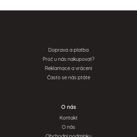
Z
á
p
Informace pro vás
a
t
Doprava a platba
í
Proč u nás nakupovat?
Reklamace a vrácení
Často se nás ptáte
O nás
Kontakt
O nás
Obchodní podmínky