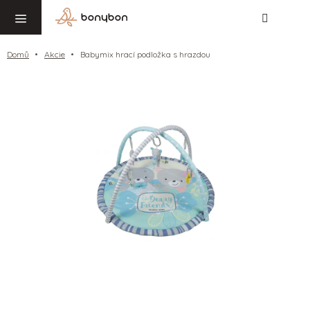
Hledat
NÁ
Přejít
KO
na
obsah
Domů
Akcie
Babymix hrací podložka s hrazdou