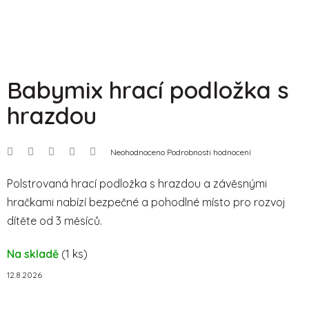
Babymix hrací podložka s
hrazdou
Průměrné
Neohodnoceno
Podrobnosti hodnocení
hodnocení
produktu
je
Polstrovaná hrací podložka s hrazdou a závěsnými
0,0
hračkami nabízí bezpečné a pohodlné místo pro rozvoj
z
5
dítěte od 3 měsíců.
hvězdiček.
Na skladě
(1 ks)
12.8.2026