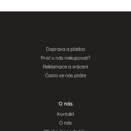
Z
á
p
Informace pro vás
a
t
Doprava a platba
í
Proč u nás nakupovat?
Reklamace a vrácení
Často se nás ptáte
O nás
Kontakt
O nás