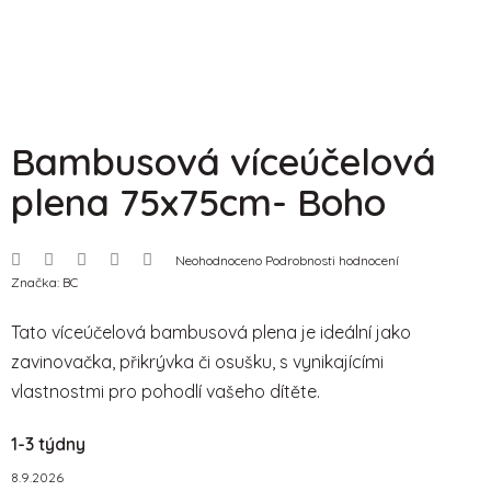
Bambusová víceúčelová
plena 75x75cm- Boho
Průměrné
Neohodnoceno
Podrobnosti hodnocení
hodnocení
Značka:
BC
produktu
je
0,0
Tato víceúčelová bambusová plena je ideální jako
z
5
zavinovačka, přikrývka či osušku, s vynikajícími
hvězdiček.
vlastnostmi pro pohodlí vašeho dítěte.
1-3 týdny
8.9.2026