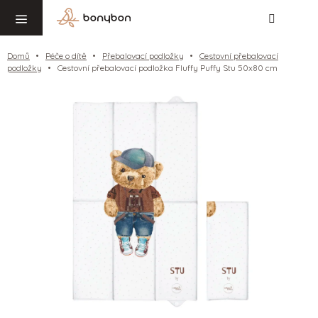
Hledat
NÁ
Přejít
KO
na
obsah
Domů
Péče o dítě
Přebalovací podložky
Cestovní přebalovací
podložky
Cestovní přebalovací podložka Fluffy Puffy Stu 50x80 cm