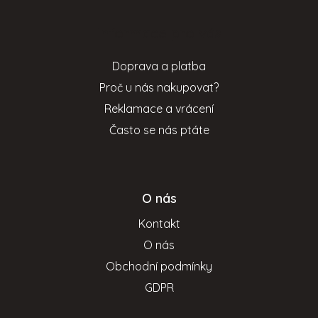
á
p
Informace pro vás
a
t
Doprava a platba
í
Proč u nás nakupovat?
Reklamace a vrácení
Často se nás ptáte
O nás
Kontakt
O nás
Obchodní podmínky
GDPR