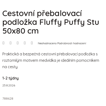
Cestovní přebalovací
podložka Fluffy Puffy Stu
50x80 cm
Průměrné
Neohodnoceno
Podrobnosti hodnocení
hodnocení
produktu
je
Praktická a bezpečná cestovní přebalovací podložka s
0,0
roztomilým motivem medvídka je ideálním pomocníkem
z
5
na cesty.
hvězdiček.
1-2 týdny
25.8.2026
788628