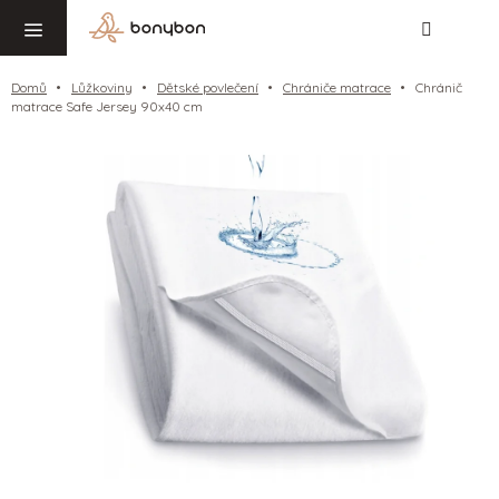
Hledat
NÁ
Přejít
KO
na
obsah
Domů
Lůžkoviny
Dětské povlečení
Chrániče matrace
Chránič
matrace Safe Jersey 90x40 cm