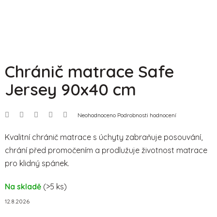
Chránič matrace Safe
Jersey 90x40 cm
Průměrné
Neohodnoceno
Podrobnosti hodnocení
hodnocení
produktu
je
Kvalitní chránič matrace s úchyty zabraňuje posouvání,
0,0
chrání před promočením a prodlužuje životnost matrace
z
5
pro klidný spánek.
hvězdiček.
Na skladě
(>5 ks)
12.8.2026