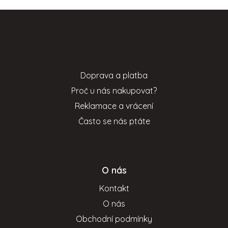
Z
á
p
Informace pro vás
a
t
Doprava a platba
í
Proč u nás nakupovat?
Reklamace a vrácení
Často se nás ptáte
O nás
Kontakt
O nás
Obchodní podmínky