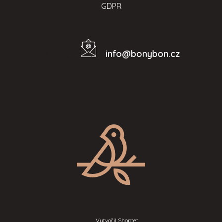
GDPR
info
@
bonybon.cz
Kontakt
Vytvořil Shoptet