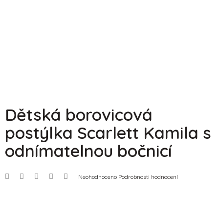
Dětská borovicová
postýlka Scarlett Kamila s
odnímatelnou bočnicí
Průměrné
Neohodnoceno
Podrobnosti hodnocení
hodnocení
produktu
je
0,0
z