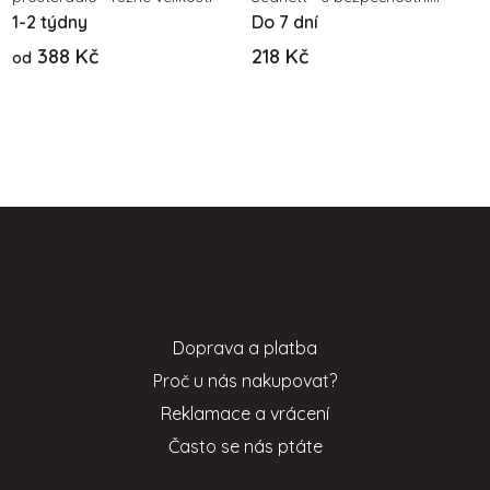
1-2 týdny
brzdou AT
Do 7 dní
388 Kč
218 Kč
od
Z
á
p
Informace pro vás
a
t
Doprava a platba
í
Proč u nás nakupovat?
Reklamace a vrácení
Často se nás ptáte