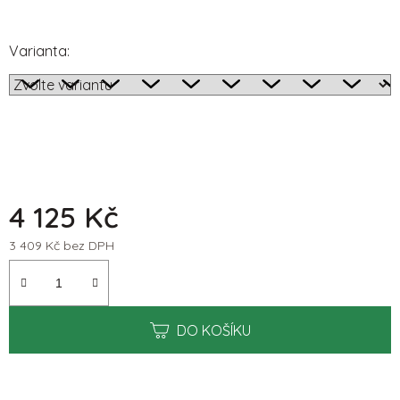
5
hvězdiček.
Varianta:
4 125 Kč
3 409 Kč bez DPH
Měrná cena:
DO KOŠÍKU