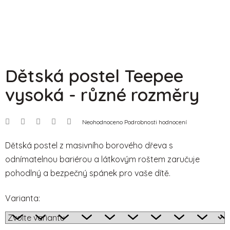
Dětská postel Teepee
vysoká - různé rozměry
Průměrné
Neohodnoceno
Podrobnosti hodnocení
hodnocení
produktu
je
Dětská postel z masivního borového dřeva s
0,0
odnímatelnou bariérou a látkovým roštem zaručuje
z
5
pohodlný a bezpečný spánek pro vaše dítě.
hvězdiček.
Varianta: