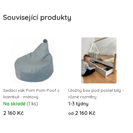
Související produkty
Sedací vak Pom Pom Poof s
Úložný box pod postel bílý -
bambulí - mátový
různé rozměry
Na skladě
(1 ks)
1-3 týdny
2 160 Kč
2 160 Kč
od