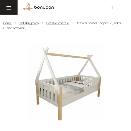
Hledat
NÁ
Přejít
KO
na
obsah
Domů
Dětský pokoj
Dětské postele
Dětská postel Teepee vysoká -
různé rozměry