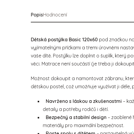
Popis
Hodnocení
Dětská postýlka Basic 120x60
pod značkou na
vyjímatelnými příčkami a třemi úrovněmi nasta
vaše dítě. Postýlku lze doplnit o šuplík, který 
věci. Matrace není součástí (je třeba ji dokoupi
Možnost dokoupit a namontovat zábranu, kter
dětskou postel, což umožňuje využívat ji déle, p
Navrženo s láskou a zkušenostmi
– kaž
detaily a potřeby rodičů i dětí.
Bezpečný a stabilní design
– zaoblené h
materiály pro maximální bezpečnost.
Roste spolu s dítětem
– nastavitelná vý