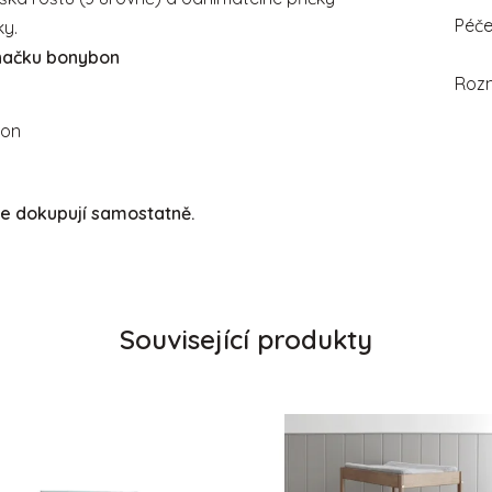
Péč
ky.
značku bonybon
Roz
bon
se dokupují samostatně.
Související produkty