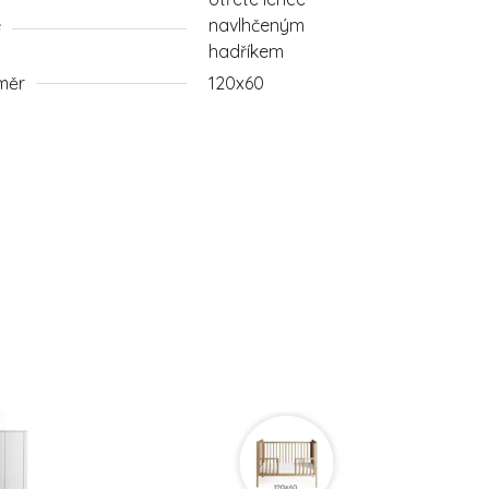
e
navlhčeným
hadříkem
měr
120x60