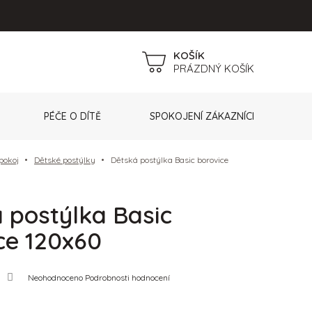
NÁKUPNÍ
PRÁZDNÝ KOŠÍK
KOŠÍK
PÉČE O DÍTĚ
SPOKOJENÍ ZÁKAZNÍCI
pokoj
Dětské postýlky
Dětská postýlka Basic borovice
 postýlka Basic
ce 120x60
Průměrné
Neohodnoceno
Podrobnosti hodnocení
hodnocení
produktu
je