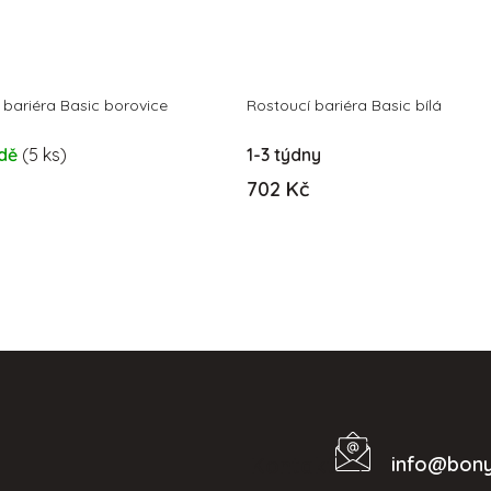
 bariéra Basic borovice
Rostoucí bariéra Basic bílá
adě
(5 ks)
1-3 týdny
702 Kč
info
@
bony
Kontakt