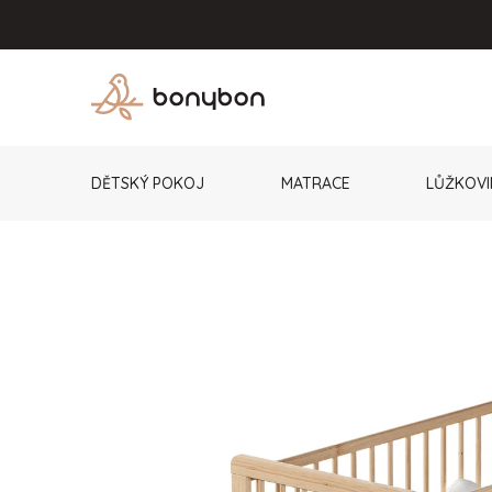
Přejít
na
obsah
DĚTSKÝ POKOJ
MATRACE
LŮŽKOVI