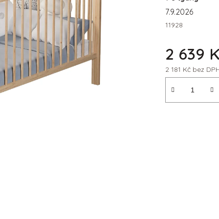
7.9.2026
11928
2 639 
2 181 Kč bez DP
Měrná cena: