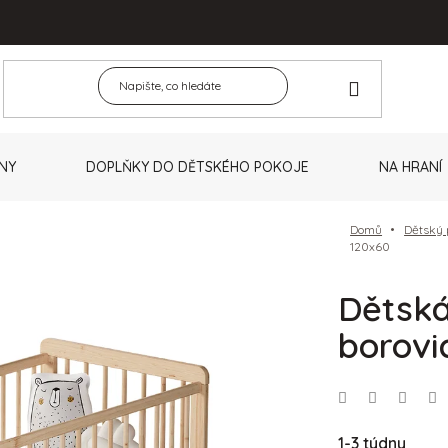
NY
DOPLŇKY DO DĚTSKÉHO POKOJE
NA HRANÍ
Domů
Dětský 
120x60
Dětská
borovi
1-3 týdny