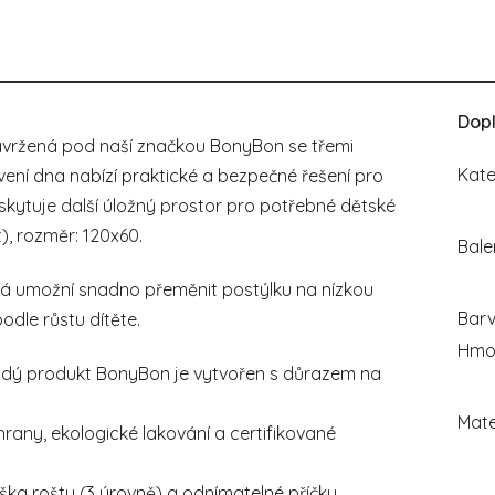
Dop
vržená pod naší značkou BonyBon se třemi
Kate
vení dna nabízí praktické a bezpečné řešení pro
poskytuje další úložný prostor pro potřebné dětské
t), rozměr: 120x60.
Bale
á umožní snadno přeměnit postýlku na nízkou
Bar
odle růstu dítěte.
Hmo
dý produkt BonyBon je vytvořen s důrazem na
Mate
rany, ekologické lakování a certifikované
ška roštu (3 úrovně) a odnímatelné příčky