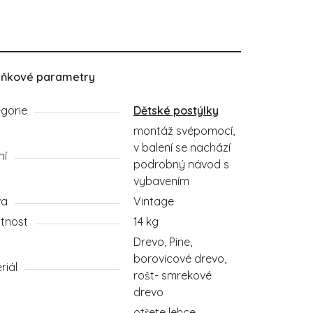
lňkové parametry
gorie
Dětské postýlky
montáž svépomocí,
v balení se nachází
ní
podrobný návod s
vybavením
va
Vintage
tnost
14 kg
Drevo, Pine,
borovicové drevo,
riál
rošt- smrekové
drevo
otřete lehce