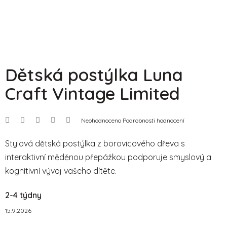
Dětská postýlka Luna
Craft Vintage Limited
Průměrné
Neohodnoceno
Podrobnosti hodnocení
hodnocení
produktu
je
Stylová dětská postýlka z borovicového dřeva s
0,0
interaktivní měděnou přepážkou podporuje smyslový a
z
5
kognitivní vývoj vašeho dítěte.
hvězdiček.
2-4 týdny
15.9.2026