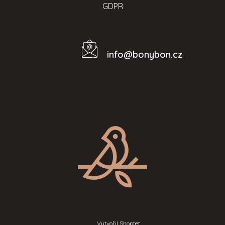
GDPR
info
@
bonybon.cz
Kontakt
Vytvořil Shoptet