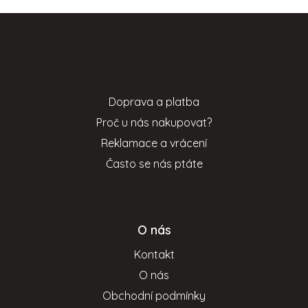
Z
á
p
Informace pro vás
a
t
Doprava a platba
í
Proč u nás nakupovat?
Reklamace a vrácení
Často se nás ptáte
O nás
Kontakt
O nás
Obchodní podmínky