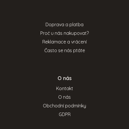
p
Informace pro vás
a
t
Doprava a platba
í
Proč u nás nakupovat?
Reklamace a vrácení
Často se nás ptáte
O nás
Kontakt
O nás
Obchodní podmínky
GDPR