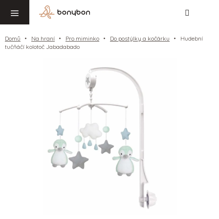
Hledat
NÁ
Přejít
KO
na
obsah
Domů
Na hraní
Pro miminko
Do postýlky a kočárku
Hudební
tučňáčí kolotoč Jabadabado