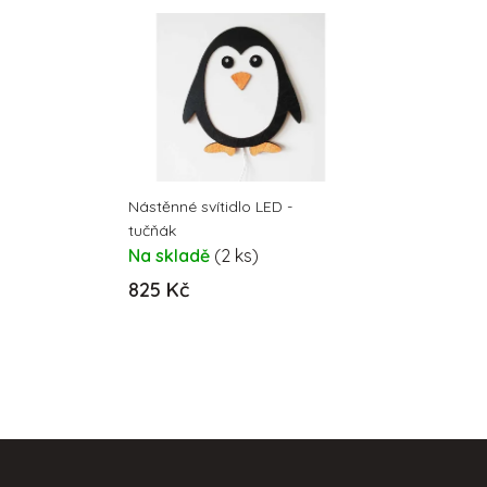
Nástěnné svítidlo LED -
tučňák
Na skladě
(2 ks)
825 Kč
Z
á