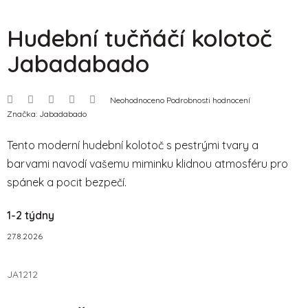
Hudební tučňáčí kolotoč
Jabadabado
Průměrné
Neohodnoceno
Podrobnosti hodnocení
hodnocení
Značka:
Jabadabado
produktu
je
0,0
Tento moderní hudební kolotoč s pestrými tvary a
z
5
barvami navodí vašemu miminku klidnou atmosféru pro
hvězdiček.
spánek a pocit bezpečí.
1-2 týdny
27.8.2026
JA1212