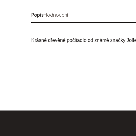
Popis
Hodnocení
Krásné dřevěné počitadlo od známé značky Jollein
Z
á