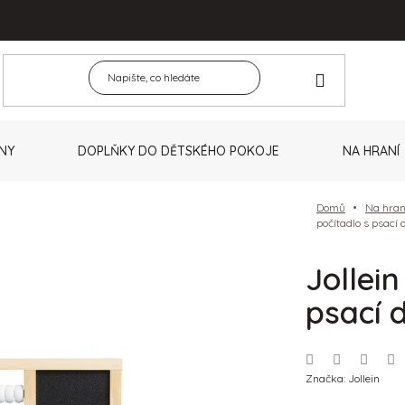
NY
DOPLŇKY DO DĚTSKÉHO POKOJE
NA HRANÍ
Domů
Na hran
počítadlo s psací
Jollei
psací 
Značka:
Jollein