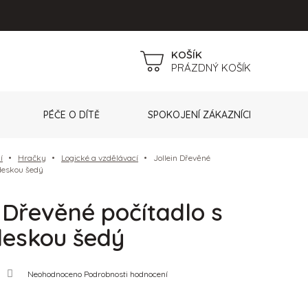
NÁKUPNÍ
PRÁZDNÝ KOŠÍK
KOŠÍK
PÉČE O DÍTĚ
SPOKOJENÍ ZÁKAZNÍCI
í
Hračky
Logické a vzdělávací
Jollein Dřevěné
 deskou šedý
n Dřevěné počítadlo s
deskou šedý
Průměrné
Neohodnoceno
Podrobnosti hodnocení
hodnocení
produktu
je