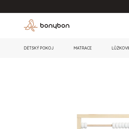
Přejít
na
obsah
DĚTSKÝ POKOJ
MATRACE
LŮŽKOVI