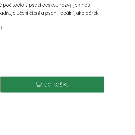
0,0
 počítadlo s psací deskou rozvíjí jemnou
z
5
dňuje učení čtení a psaní, ideální jako dárek.
hvězdiček.
s)
DO KOŠÍKU