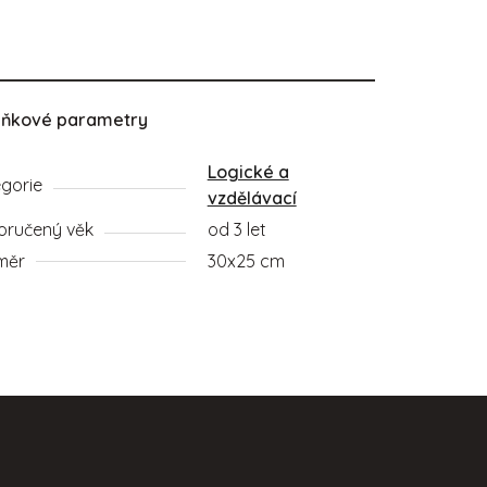
lňkové parametry
ní. U mladších dětí podporuje rozvoj jemné motoriky díky posouv
Logické a
gorie
vzdělávací
ručený věk
od 3 let
měr
30x25 cm