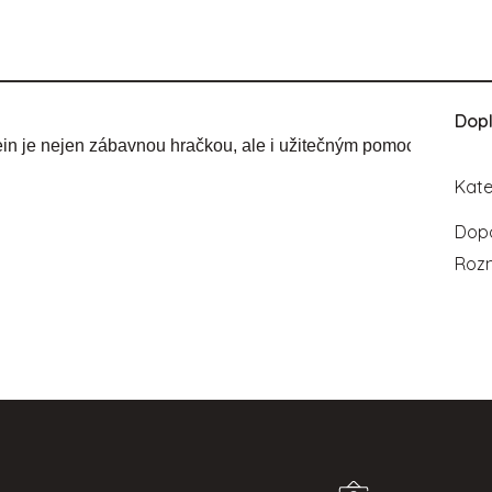
Dop
 je nejen zábavnou hračkou, ale i užitečným pomocníkem při uče
Kate
Dopo
Roz