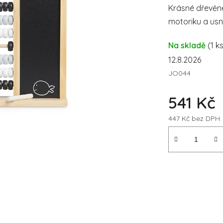
Krásné dřevěné
motoriku a usna
Na skladě
(1 k
12.8.2026
JO044
541 Kč
447 Kč bez DPH
Měrná cena: