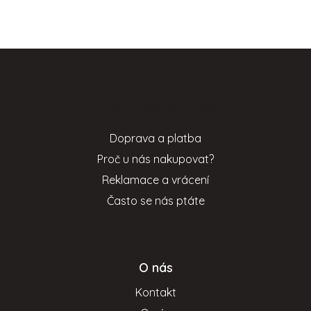
Z
á
p
Informace pro vás
a
t
Doprava a platba
í
Proč u nás nakupovat?
Reklamace a vrácení
Často se nás ptáte
O nás
Kontakt