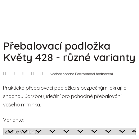
Přebalovací podložka
Květy 428 - různé varianty
Průměrné
Neohodnoceno
Podrobnosti hodnocení
hodnocení
produktu
je
Praktická přebalovací podložka s bezpečnými okraji a
0,0
snadnou údržbou, ideální pro pohodlné přebalování
z
5
vašeho miminka.
hvězdiček.
Varianta: