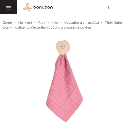
Hledat
NÁ
Přejít
KO
na
obsah
Domů
Na hraní
Pro miminko
Kousátka a chrastítka
Tikiri Safari
Lion - mazlíček z přírodního kaučuku a organické bavlny