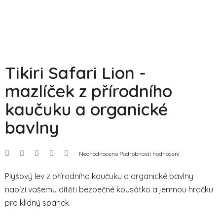
Tikiri Safari Lion -
mazlíček z přírodního
kaučuku a organické
bavlny
Průměrné
Neohodnoceno
Podrobnosti hodnocení
hodnocení
produktu
je
Plyšový lev z přírodního kaučuku a organické bavlny
0,0
nabízí vašemu dítěti bezpečné kousátko a jemnou hračku
z
5
pro klidný spánek.
hvězdiček.