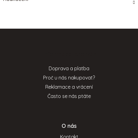
Z
á
p
Informace pro vás
a
t
Doprava a platba
í
Proč u nás nakupovat?
Reklamace a vrácení
Často se nás ptáte
O nás
Kontakt