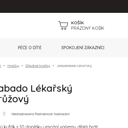
NÁKUPNÍ
PRÁZDNÝ KOŠÍK
KOŠÍK
PÉČE O DÍTĚ
SPOKOJENÍ ZÁKAZNÍCI
í
Hračky
Dřevěné hračky
Jabadabado Lékařský
abado Lékařský
 růžový
Průměrné
Neohodnoceno
Podrobnosti hodnocení
hodnocení
produktu
je
ý kufřík s 10 doplňky umožní vašemu dítěti hrát