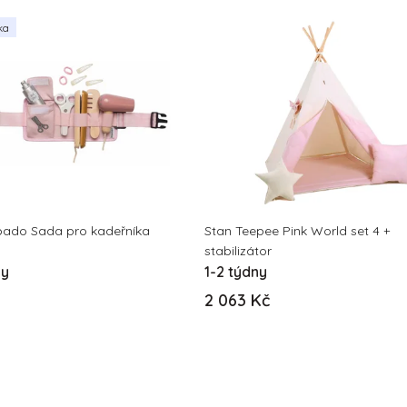
ka
ado Sada pro kadeřníka
Stan Teepee Pink World set 4 +
stabilizátor
ny
1-2 týdny
2 063 Kč