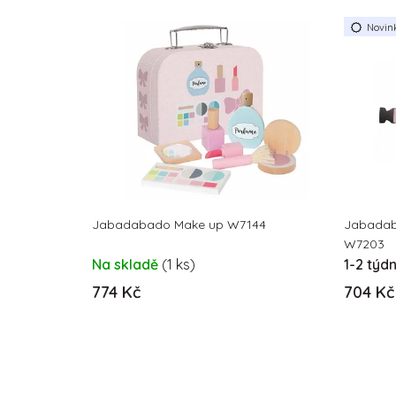
Novin
Jabadabado Make up W7144
Jabadab
W7203
Na skladě
(1 ks)
1-2 týd
774 Kč
704 Kč