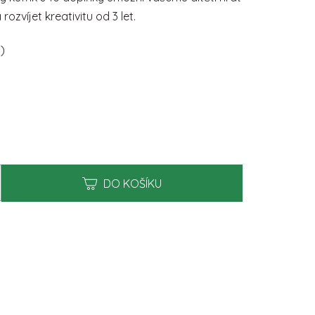
0,0
rozvíjet kreativitu od 3 let.
z
5
hvězdiček.
s)
DO KOŠÍKU