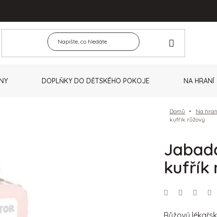
NY
DOPLŇKY DO DĚTSKÉHO POKOJE
NA HRANÍ
Domů
Na hran
kufřík růžový
Jabad
kufřík
Růžový lékařsk