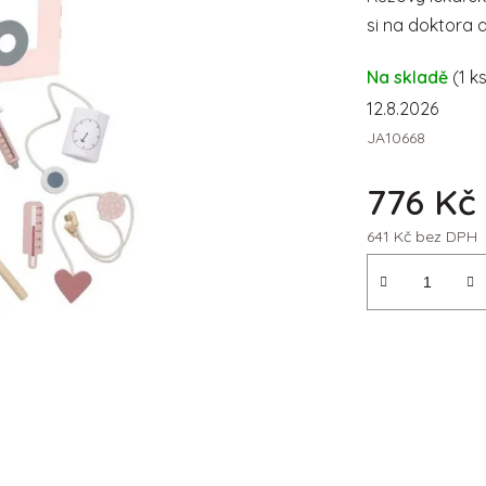
si na doktora a 
Na skladě
(1 k
12.8.2026
JA10668
776 Kč
641 Kč bez DPH
Měrná cena: