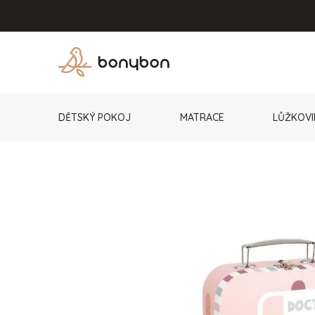
Přejít
na
obsah
DĚTSKÝ POKOJ
MATRACE
LŮŽKOVI