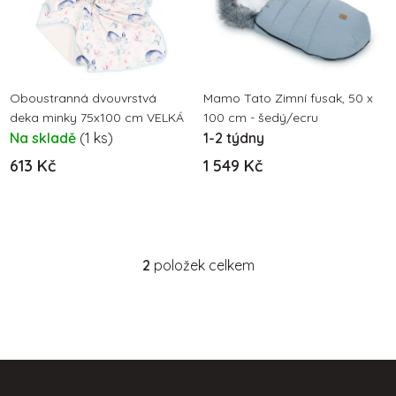
i
p
s
r
p
o
r
d
o
Oboustranná dvouvrstvá
Mamo Tato Zimní fusak, 50 x
u
deka minky 75x100 cm VELKÁ
100 cm - šedý/ecru
d
k
Na skladě
(1 ks)
1-2 týdny
u
t
613 Kč
1 549 Kč
k
ů
t
ů
2
položek celkem
O
v
l
á
d
Z
a
c
á