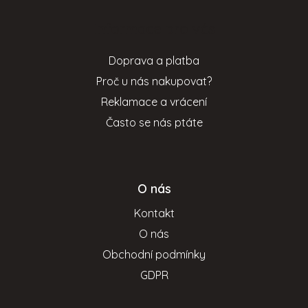
í
p
p
Informace pro vás
a
r
t
v
Doprava a platba
í
k
Proč u nás nakupovat?
y
v
Reklamace a vrácení
ý
Často se nás ptáte
p
i
s
u
O nás
Kontakt
O nás
Obchodní podmínky
GDPR