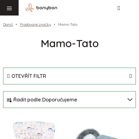
Hledat
NÁ
Přejít
KO
na
obsah
Domů
Prodávané značky
Mamo-Tato
Mamo-Tato
OTEVŘÍT FILTR
Ř
Řadit podle:
Doporučujeme
a
z
V
e
ý
n
p
í