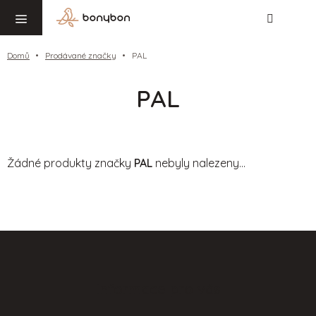
Hledat
NÁ
Přejít
KO
na
obsah
Domů
Prodávané značky
PAL
PAL
Žádné produkty značky
PAL
nebyly nalezeny...
Z
á
p
Informace pro vás
a
t