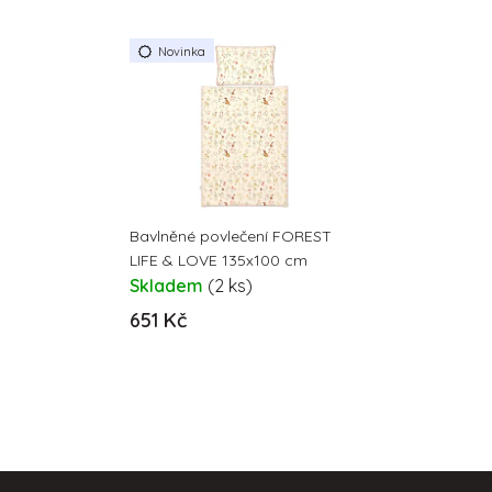
Novinka
Bavlněné povlečení FOREST
LIFE & LOVE 135x100 cm
Skladem
(2 ks)
651 Kč
Z