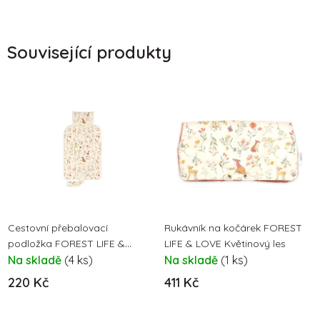
Související produkty
Cestovní přebalovací
Rukávník na kočárek FOREST
podložka FOREST LIFE &
LIFE & LOVE Květinový les
LOVE Květinový les
Na skladě
(4 ks)
Na skladě
(1 ks)
220 Kč
411 Kč