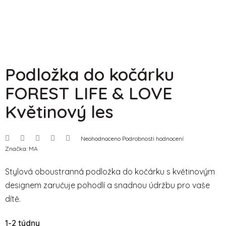
Podložka do kočárku
FOREST LIFE & LOVE
Květinový les
Průměrné
Neohodnoceno
Podrobnosti hodnocení
hodnocení
Značka:
MA
produktu
je
0,0
Stylová oboustranná podložka do kočárku s květinovým
z
5
designem zaručuje pohodlí a snadnou údržbu pro vaše
hvězdiček.
dítě.
1-2 týdny