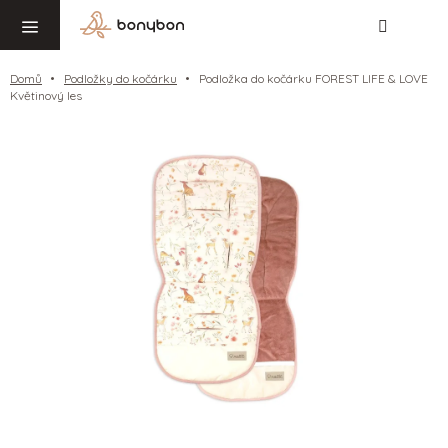
Hledat
NÁ
Přejít
KO
na
obsah
Domů
Podložky do kočárku
Podložka do kočárku FOREST LIFE & LOVE
Květinový les