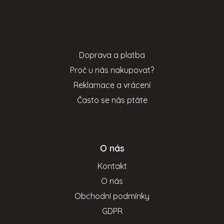
á
p
Informace pro vás
a
t
Doprava a platba
í
Proč u nás nakupovat?
Reklamace a vrácení
Často se nás ptáte
O nás
Kontakt
O nás
Obchodní podmínky
GDPR