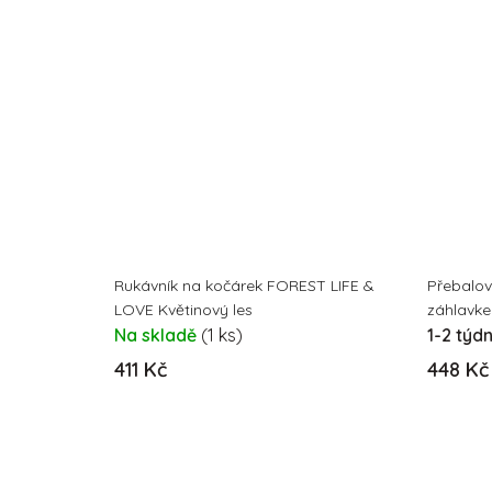
Rukávník na kočárek FOREST LIFE &
Přebalo
LOVE Květinový les
záhlavk
Na skladě
(1 ks)
1-2 týd
411 Kč
448 Kč