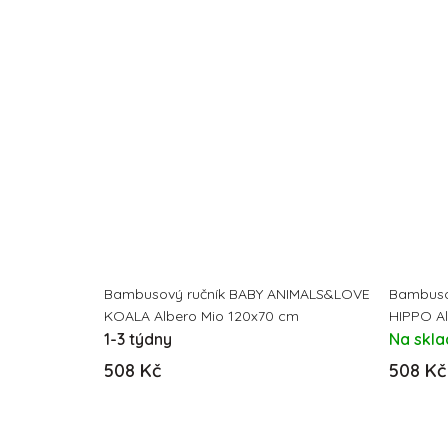
Bambusový ručník BABY ANIMALS&LOVE
Bambuso
KOALA Albero Mio 120x70 cm
HIPPO Al
1-3 týdny
Na skl
508 Kč
508 Kč