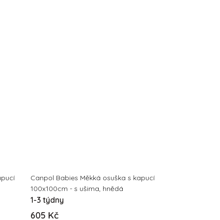
apucí
Canpol Babies Měkká osuška s kapucí
100x100cm - s ušima, hnědá
1-3 týdny
605 Kč