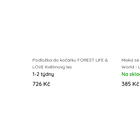
Podložka do kočárku FOREST LIFE &
Miska se
LOVE Květinový les
World - 
1-2 týdny
Na skl
726 Kč
385 Kč