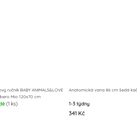
vý ručník BABY ANIMALS&LOVE
Anatomická vana 86 cm šedá ka
bero Mio 120x70 cm
adě
(1 ks)
1-3 týdny
341 Kč