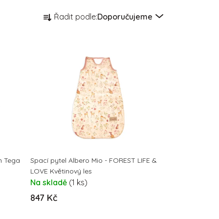
Ř
Řadit podle:
Doporučujeme
a
z
e
n
í
p
r
o
d
u
k
t
m Tega
Spací pytel Albero Mio - FOREST LIFE &
LOVE Květinový les
ů
Na skladě
(1 ks)
847 Kč