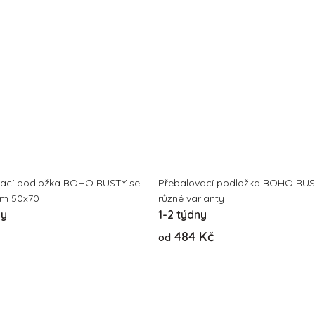
vací podložka BOHO RUSTY se
Přebalovací podložka BOHO RUS
em 50x70
různé varianty
ny
1-2 týdny
484 Kč
od