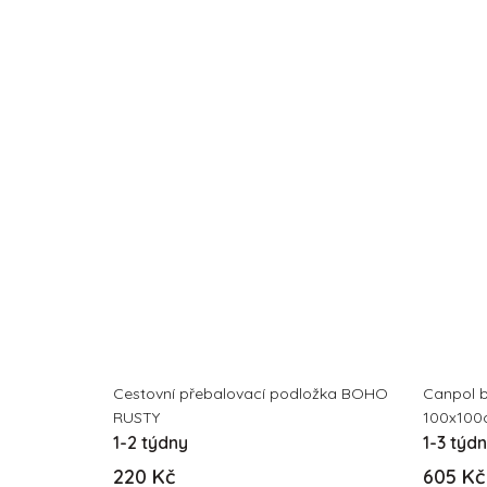
Cestovní přebalovací podložka BOHO
Canpol b
RUSTY
100x100
1-2 týdny
1-3 týd
220 Kč
605 Kč