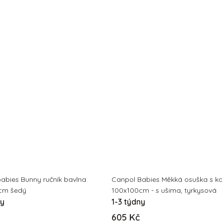
abies Bunny ručník bavlna
Canpol Babies Měkká osuška s k
cm šedý
100x100cm - s ušima, tyrkysová
ny
1-3 týdny
605 Kč