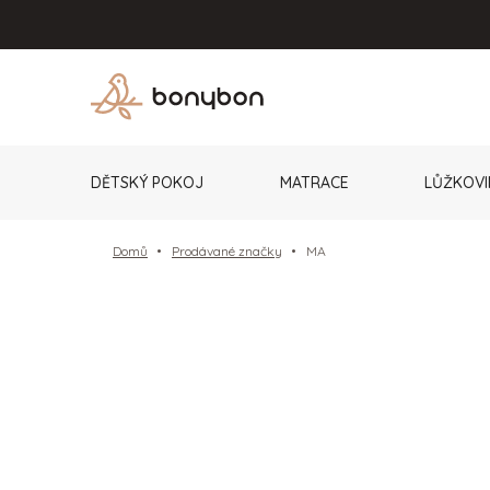
Přejít
na
obsah
DĚTSKÝ POKOJ
MATRACE
LŮŽKOVI
Domů
Prodávané značky
MA