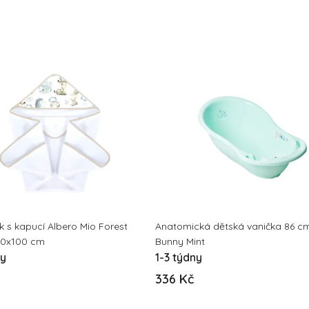
ík s kapucí Albero Mio Forest
Anatomická dětská vanička 86 c
00x100 cm
Bunny Mint
ny
1-3 týdny
336 Kč