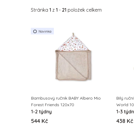
Stránka
1
z
1
-
21
položek celkem
V
Novinka
ý
p
i
s
p
r
o
d
u
Bambusový ručník BABY Albero Mio
Bílý ručn
k
Forest Friends 120x70
World 1
1-2 týdny
1-3 týd
t
ů
544 Kč
438 Kč