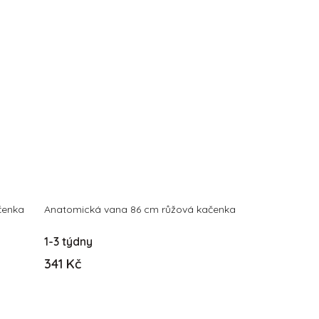
čenka
Anatomická vana 86 cm růžová kačenka
1-3 týdny
341 Kč