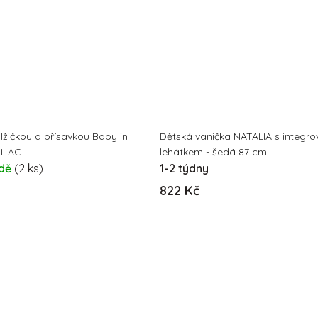
 lžičkou a přísavkou Baby in
Dětská vanička NATALIA s integr
LILAC
lehátkem - šedá 87 cm
adě
(2 ks)
1-2 týdny
822 Kč